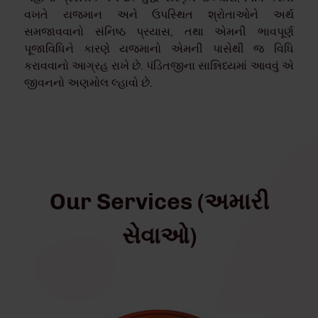
વખતે યજમાન અને ઉપસ્થિત શ્રોતાઓને અર્થ
સમજાવવાનો સંનિષ્ઠ પ્રયાસ, તથા એમની ભાવપૂર્ણ
પૂજાવિધિને કારણે યજમાનો એમની પાસેથી જ વિધિ
કરાવવાનો આગ્રહ રાખે છે. પંડિતજીના સાન્નિધ્યમાં આવવું એ
જીવનનો અણમોલ લ્હાવો છે.
Our Services (અમારી
સેવાઓ)