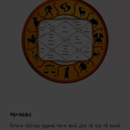
જન્માક્ષર
વિશ્વના કોઈપણ ખુણામાં જન્મ થયો હોય તો પણ જે સમયે