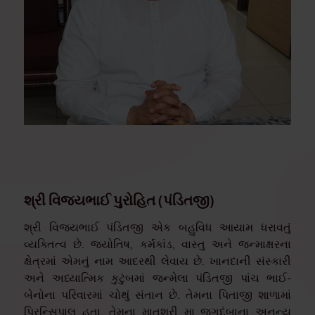
શ્રી વિજયભાઈ પુરોહિત (પંડિતજી)
શ્રી વિજયભાઈ પંડિતજી એક બહુવિધ આયામ ધરાવતું
વ્યક્તિત્વ છે. જ્યોતિષ, કર્મકાંડ, વાસ્તુ અને જન્માક્ષરના
ક્ષેત્રમાં એમનું નામ આદરથી લેવાય છે. ખાનદાની સંસ્કારી
અને અધ્યાત્મિક કુટુંબમાં જન્મેલા પંડિતજી પાંચ ભાઈ-
બેનોના પરિવારમાં ચોથું સંતાન છે. તેમના પિતાજી શાળામાં
પ્રિન્સિપાલ હતા. તેમના માતુશ્રી મા જગદંબાના અનન્ય