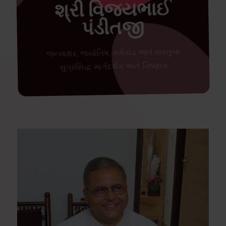
શ્રી વિજયભાઈ
પંડીતજી
જન્માક્ષર, જ્યોતિષ, કર્મકાંડ અને વાસ્તુના
સુપ્રસિદ્ધ માર્ગદર્શક અને નિષ્ણાત