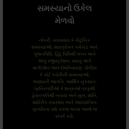
સમસ્યાનો ઉકેલ
મેળવો
નોકરી, વ્યવસાય કે કૌટુંબિક
સમસ્યાઓ, શાસ્ત્રોક્ત કર્મકાંડ અને
પૂજનવિધિ, હિંદુ વિધિથી લગ્ન અને
એનું રજીસ્ટ્રેશન, વાસ્તુ અંગે
માર્ગદર્શન અને દોષનિવારણ, પોલીસ
કે કોર્ટ કચેરીની સમસ્યાઓ,
અણધારી આપત્તિ, આર્થિક નુકસાન,
પ્રતિસ્પર્ધીઓ કે શત્રુઓ તરફથી
હેરાનગતિથી બચવા અને સુખ, શાંતિ,
શારિરીક સ્વાસ્થ્ય અને આધ્યાત્મિક
પ્રગતિના પંથે પગલાં ભરવા આજે જ
સંપર્ક કરો.