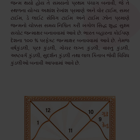
જન્મ થયો હોય તે સમયનો પ્રથમ પંચાગ બનાવી, જે તે
સ્થળના યોગ્ય અક્ષાંશ રેખાંશ પ્રમાણે અને વોર ટાઈમ, સમર
ટાઈમ, ડે લાઈટ સેવિંગ ટાઈમ અને ટાઈમ ઝોન પ્રમાણે
જન્મનો ચોક્કસ સમય નિશ્ચિત કરી ખગોલ સિદ્ધ શુદ્ધ સુક્ષ્મ
સચોટ જન્માક્ષર બનાવવામાં આવે છે. ભારત બહારના કોઈપણ
દેશના ૧૦૦ % પરફેક્ટ જન્માક્ષર બનાવવામાં આવે છે. તેમજ
વર્ષકુંડલી, પ્રશ્ન કુંડલી, ગોચર લગ્ન કુંડલી, વાસ્તુ કુંડલી,
અષ્ટવર્ગ કુંડલી, સુદર્શન કુંડલી તથા લાલ કિતાબ જેવી વિવિધ
કુંડલીઓ બનાવી આપવામાં આવે છે.