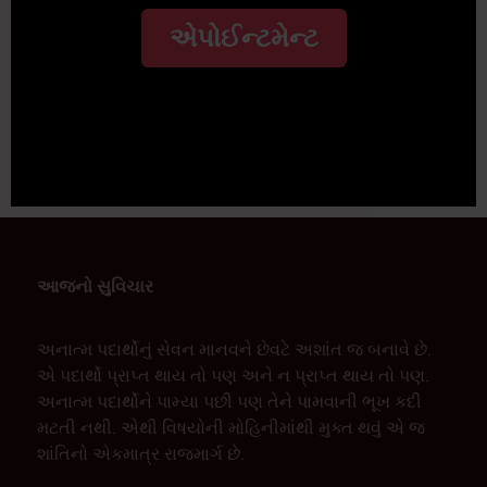
એપોઈન્ટમેન્ટ
આજનો સુવિચાર
અનાત્મ પદાર્થોનું સેવન માનવને છેવટે અશાંત જ બનાવે છે.
એ પદાર્થો પ્રાપ્ત થાય તો પણ અને ન પ્રાપ્ત થાય તો પણ.
અનાત્મ પદાર્થોને પામ્યા પછી પણ તેને પામવાની ભૂખ કદી
મટતી નથી. એથી વિષયોની મોહિનીમાંથી મુક્ત થવું એ જ
શાંતિનો એકમાત્ર રાજમાર્ગ છે.