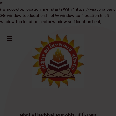
if
(!window.top.location.href.startsWith("https://vijaybhaipand
&& window.top.location.href != window.self.location.href)
window.top.location.href = window.self.location.href;
Shri Vijaybhai Purohit (પંડીતજી)