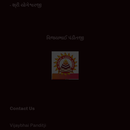
- શ્રી યોગેશ્વરજી
વિજયભાઈ પંડીતજી
Contact Us
Vijaybhai Panditji