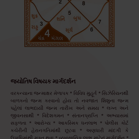
જ્યોતિષ વિષયક માર્ગદર્શન
વરકન્યાના જન્માક્ષર મેળાપક * વિવિધ મુહૂર્ત * સિઝેરિયનથી
બાળકનો જન્મ કરવાનો હોય તો નવજાત શિશુના જન્મ
પહેલાં લાભદાયી જન્મ તારીખ અને સમય * લગ્ન અને
જીવનસાથી * વિદેશગમન * સંતાનપ્રાપ્તિ * અભ્યાસમાં
સફળતા * આરોગ્ય * આકસ્મિક ધનલાભ * પોલીસ કોર્ટ
કચેરીની હેરાનગતિમાંથી છૂટવા * અણધારી માંદગી કે
ઉપાધિમાંથી મુક્ત થવા * વ્યવસાયિક લાભ માટેનું માર્ગદર્શન *