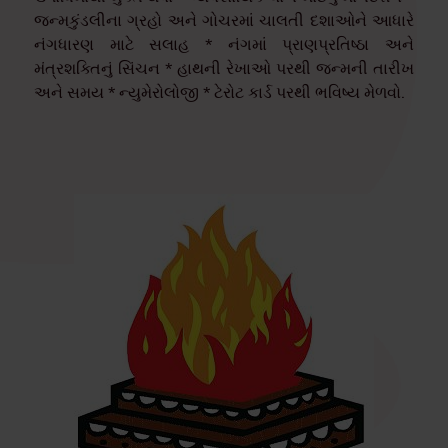
જન્મકુંડલીના ગ્રહો અને ગોચરમાં ચાલતી દશાઓને આધારે
નંગધારણ માટે સલાહ * નંગમાં પ્રાણપ્રતિષ્ઠા અને
મંત્રશક્તિનું સિંચન * હાથની રેખાઓ પરથી જન્મની તારીખ
અને સમય * ન્યુમેરોલોજી * ટેરોટ કાર્ડ પરથી ભવિષ્ય મેળવો.