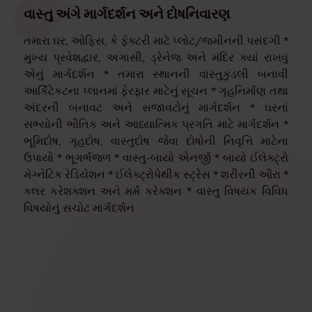
વાસ્તુ અંગે માર્ગદર્શન અને દોષનિવારણ
તમારા ઘર, ઓફિસ, કે ફેક્ટરી માટે પ્લોટ/જમીનની પસંદગી *
મુખ્ય પ્રવેશદ્વાર, અગાસી, ડ્રેનેજ અને મંદિર ક્યાં રાખવું
એનું માર્ગદર્શન * તમારા સ્થાનની વાસ્તુકુંડલી બનાવી
આર્કિટેકટના પ્લાનમાં ફેરફાર માટેનું સૂચન * ગૃહનિર્માણ તથા
અંદરની બનાવટ અને સજાવટોનું માર્ગદર્શન * ઘરનાં
સભ્યોની ભૌતિક અને આધ્યાત્મિક પ્રગતિ માટે માર્ગદર્શન *
ભૂમિદોષ, ગૃહદોષ, વાસ્તુદોષ જેવા દોષોની નિવૃત્તિ માટેના
ઉપાયો * ભૂગર્ભજળ * વાસ્તુ-બાયો એનર્જી * બાયો ઈલેક્ટ્રો
મેગ્નેટિક રેડિયેશન * ઈલેક્ટ્રોપેથીક સ્ટ્રેસ * શરીરની ઔરા *
કલર કરેશક્શન અને મર્મ કરેક્શન * વાસ્તુ વિષયક વિવિધ
વિષયોનું સચોટ માર્ગદર્શન