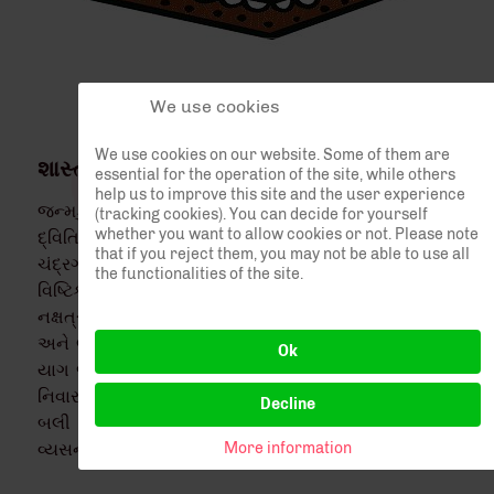
We use cookies
We use cookies on our website. Some of them are
શાસ્ત્રોક્ત પૂજનવિધિ અને કર્મકાંડ
essential for the operation of the site, while others
help us to improve this site and the user experience
જન્મકુંડલીના અનિષ્ટ યોગોનું નિવારણ * કૃષ્ણપક્ષની
(tracking cookies). You can decide for yourself
whether you want to allow cookies or not. Please note
દ્વિતિયા, પંચમી, ચૌદસ અને અમાસ * સૂર્યગ્રહણ અને
that if you reject them, you may not be able to use all
ચંદ્રગ્રહણ * વિષ્કુંભ, વૈધૃતિ ને વ્યતિપાત આદિ યોગો *
the functionalities of the site.
વિષ્ટિકરણ * ભરણી, આશ્લેષા, જ્યેષ્ઠા અને મૂળ જેવા
નક્ષત્રોની શાંતિ * નવચંડી, સહસ્ત્ર ચંડી કે લક્ષ ચંડી * રુદ્રી
અને લઘુ રુદ્ર * ગણેશયાગ, રુદ્ર યાગ, વિષ્ણુ યાગ, લક્ષ્મી
Ok
યાગ જેવા મહાયાગો * મૂર્તિની પ્રાણપ્રતિષ્ઠા * કાલસર્પ દોષ
નિવારણ * મરણોત્તર ક્રિયાઓ - પિતૃ શ્રાદ્ધ અને નારાયણ
Decline
બલી જેવી પૂજનવિધિઓ શાસ્ત્રોક્ત રીતે સાત્વિક અને
વ્યસનમુક્ત બ્રાહ્મણો દ્વારા કરવામાં આવે છે.
More information