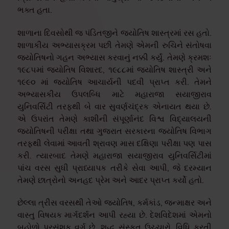
ભક્ત હતા.
શાળાના દિવસોથી જ પંડિતજીને જ્યોતિષ શાસ્ત્રમાં રસ હતો.
શાળાકીય અભ્યાસક્રમ પછી તેમણે એમની રુચિને સંતોષવા
જ્યોતિષનો ગહન અભ્યાસ કરવાનું નક્કી કર્યું. તેમણે ક્રમશઃ
૧૯૮૫માં જ્યોતિષ વિશારદ, ૧૯૮૮માં જ્યોતિષ શાસ્ત્રી અને
૧૯૯૦ માં જ્યોતિષ આચાર્યની પદવી પ્રાપ્ત કરી. તેમને
અભ્યાસકીય ઉપલબ્ધિ માટે મહારાજા સયાજીરાવ
યુનિવર્સિટી તરફથી બે વાર સુવર્ણચંદ્રક એનાયત થયા છે.
એ ઉપરાંત તેમણે કાશીની સંપૂર્ણાનંદ વિશ્વ વિદ્યાલયની
જ્યોતિષની પરીક્ષા તથા ગુજરાત સરકારના જ્યોતિષ વિભાગ
તરફથી લેવામાં આવતી શ્રાવણ માસ દક્ષિણા પરીક્ષા પણ પાસ
કરી. ત્યારબાદ તેમણે મહારાજા સયાજીરાવ યુનિવર્સિટીમાં
પાંચ વરસ સુધી પ્રાધ્યાપક તરીકે સેવા આપી, જે દરમ્યાન
તેમણે છાત્રોનો અનહદ પ્રેમ અને આદર પ્રાપ્ત કર્યો હતો.
છેલ્લા ત્રીસ વરસથી તેઓ જ્યોતિષ, કર્મકાંડ, જન્માક્ષર અને
વાસ્તુ વિષયક માર્ગદર્શન આપી રહ્યા છે. દેશવિદેશમાં એમનો
બહોળો પ્રસંશક વર્ગ છે. શુદ્ધ સંસ્કૃત ઉચ્ચારો, વિધિ કરતી