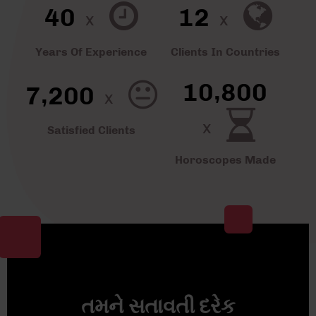
4
0
1
2
x
x
Years Of Experience
Clients In Countries
,
1
0
8
0
0
,
7
2
0
0
x
x
Satisfied Clients
Horoscopes Made
તમને સતાવતી દરેક